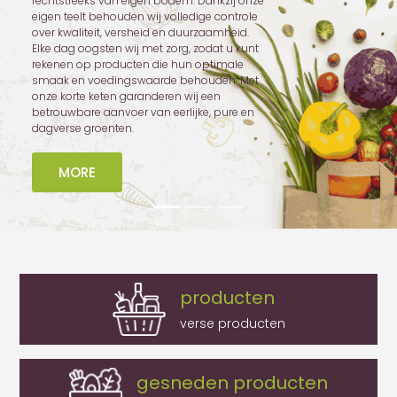
rechtstreeks van eigen bodem. Dankzij onze
eigen teelt behouden wij volledige controle
over kwaliteit, versheid en duurzaamheid.
Elke dag oogsten wij met zorg, zodat u kunt
rekenen op producten die hun optimale
smaak en voedingswaarde behouden. Met
onze korte keten garanderen wij een
betrouwbare aanvoer van eerlijke, pure en
dagverse groenten.
MORE
producten
verse producten
gesneden producten