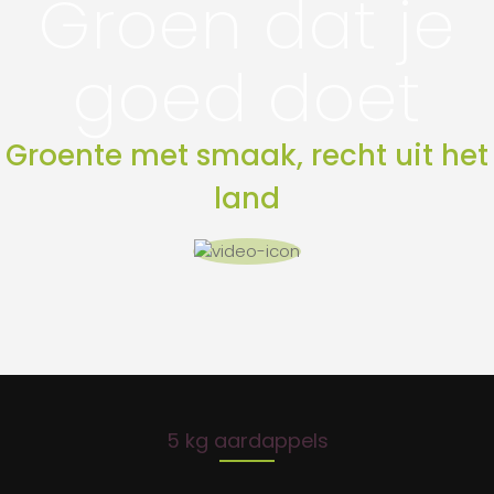
Groen dat je
goed doet
Groente met smaak, recht uit het
land
5 kg aardappels