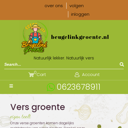
over ons
volgen
inloggen
beugelinkgroente.nl
Natuurlijk lekker. Natuurlijk vers
0
Cart
Account
0623678911
Vers groente
eigen teelt
Onze verse groenten komen dagelijks