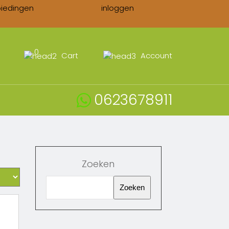
biedingen
inloggen
0
Cart
Account
0623678911
Zoeken
Zoeken