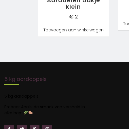
Aardbeien bakje
klein
€
2
To
Toevoegen aan winkelwagen
5 kg aardappels
5 kg aardappels
Probeer Anaïs, de smaak van versheid in
elke hap!