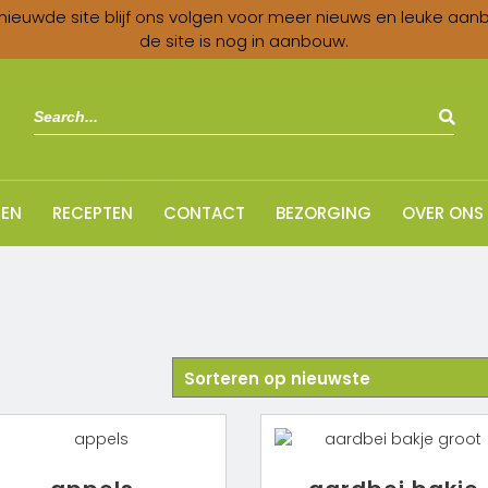
nieuwde site blijf ons volgen voor meer nieuws en leuke aan
de site is nog in aanbouw.
EN
RECEPTEN
CONTACT
BEZORGING
OVER ONS