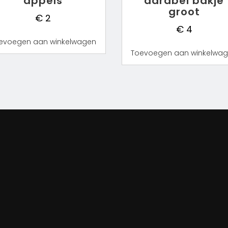
appels
aardbei bakje
groot
€
2
€
4
evoegen aan winkelwagen
Toevoegen aan winkelwa