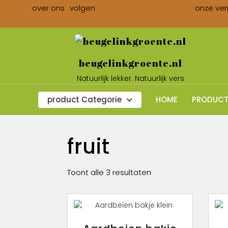
over ons
volgen
onze ver
beugelinkgroente.nl
Natuurlijk lekker. Natuurlijk vers
product Categorie
HOME
PRODUCT
fruit
Toont alle 3 resultaten