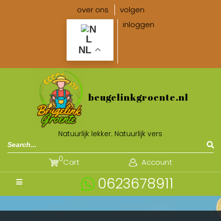
over ons
volgen
inloggen
NL
beugelinkgroente.nl
Natuurlijk lekker. Natuurlijk vers
0
Cart
Account
0623678911