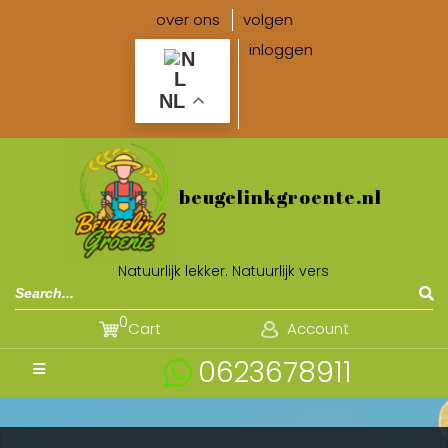
over ons
volgen
inloggen
NL
beugelinkgroente.nl
Natuurlijk lekker. Natuurlijk vers
0
Cart
Account
0623678911