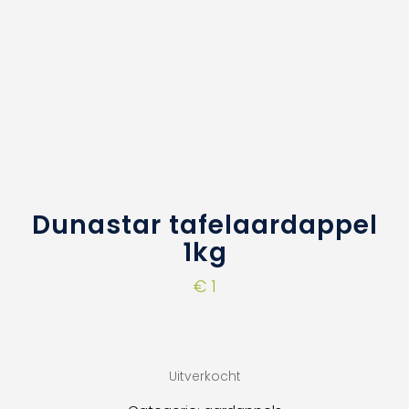
Dunastar tafelaardappel
1kg
€
1
Uitverkocht