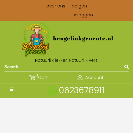
over ons
volgen
inloggen
beugelinkgroente.nl
Natuurlijk lekker. Natuurlijk vers
0
Cart
Account
0623678911