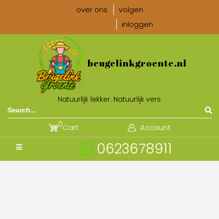
over ons
volgen
inloggen
beugelinkgroente.nl
Natuurlijk lekker. Natuurlijk vers
0
Cart
Account
0623678911