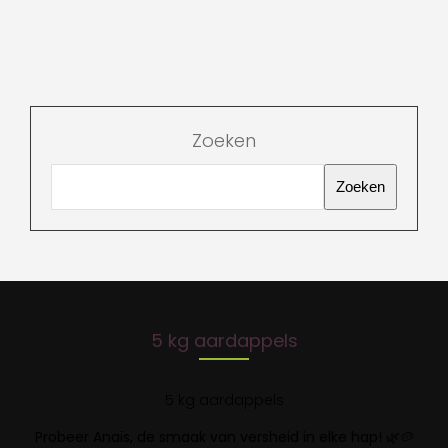
Zoeken
Zoeken
5 kg aardappels
5 kg aardappels
Probeer Anaïs, de smaak van versheid in elke hap!
🌿🥔