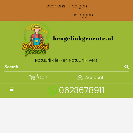
over ons
volgen
inloggen
beugelinkgroente.nl
Natuurlijk lekker. Natuurlijk vers
0
Cart
Account
0623678911