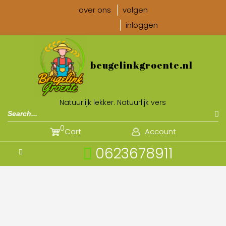
over ons
volgen
inloggen
beugelinkgroente.nl
Natuurlijk lekker. Natuurlijk vers
0
Cart
Account
0623678911