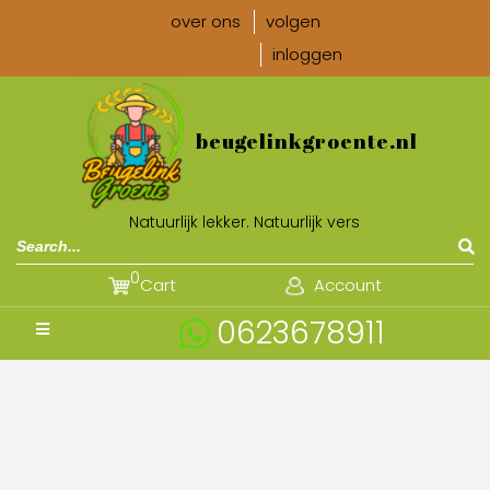
over ons
volgen
inloggen
beugelinkgroente.nl
Natuurlijk lekker. Natuurlijk vers
0
Cart
Account
0623678911