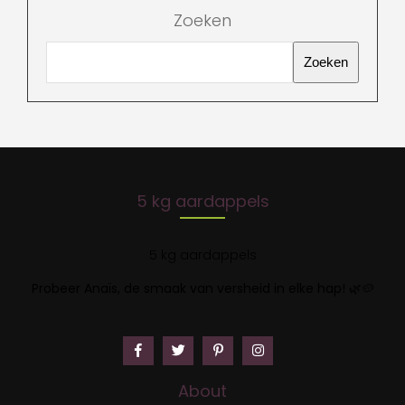
Zoeken
Zoeken
5 kg aardappels
5 kg aardappels
Probeer Anaïs, de smaak van versheid in elke hap!
🌿🥔
About