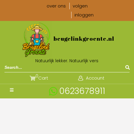
over ons
volgen
inloggen
beugelinkgroente.nl
Natuurlijk lekker. Natuurlijk vers
0
Cart
Account
0623678911