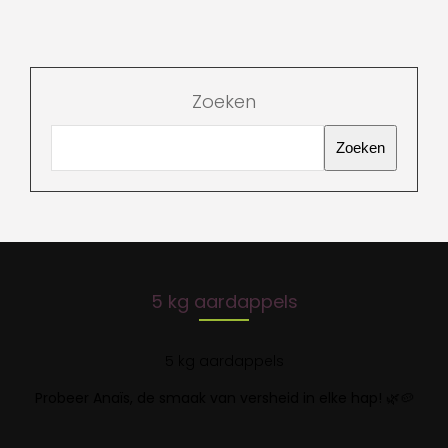
Zoeken
Zoeken
5 kg aardappels
5 kg aardappels
Probeer Anaïs, de smaak van versheid in elke hap!
🌿🥔