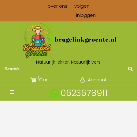
over ons
volgen
inloggen
beugelinkgroente.nl
Natuurlijk lekker. Natuurlijk vers
0
Cart
Account
0623678911