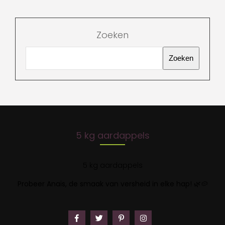
Zoeken
Zoeken
5 kg aardappels
5 kg aardappels
Probeer Anaïs, de smaak van versheid in elke hap!
🌿🥔