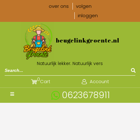
over ons
volgen
inloggen
beugelinkgroente.nl
Natuurlijk lekker. Natuurlijk vers
0
Cart
Account
0623678911