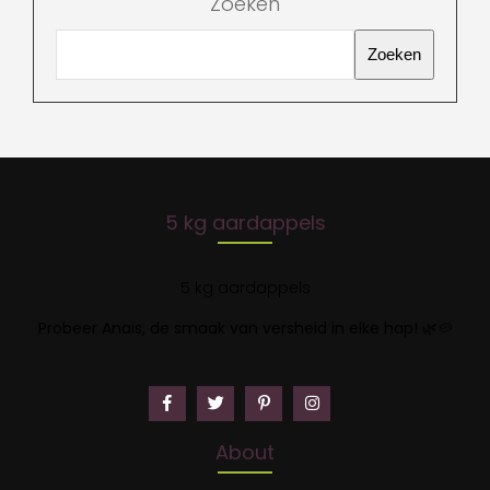
Zoeken
Zoeken
5 kg aardappels
5 kg aardappels
Probeer Anaïs, de smaak van versheid in elke hap!
🌿🥔
About