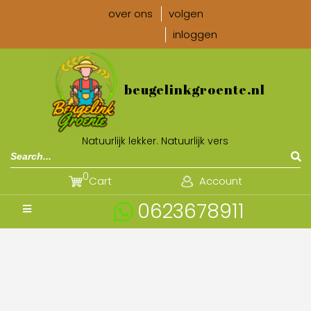
over ons
volgen
inloggen
beugelinkgroente.nl
Natuurlijk lekker. Natuurlijk vers
0
Cart
Account
0623678911