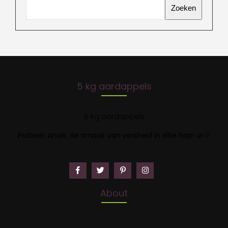
Zoeken
5 kg aardappels
5 kg aardappels
Probeer Anaïs, de smaak van versheid in elke hap!
🌿🥔
About