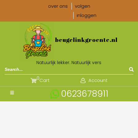
over ons
volgen
inloggen
beugelinkgroente.nl
Natuurlijk lekker. Natuurlijk vers
0
Cart
Account
0623678911