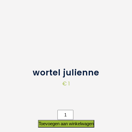
wortel julienne
€
1
Toevoegen aan winkelwagen