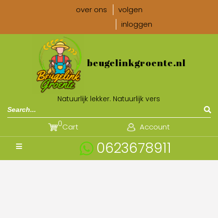
over ons
volgen
inloggen
beugelinkgroente.nl
Natuurlijk lekker. Natuurlijk vers
0
Cart
Account
0623678911