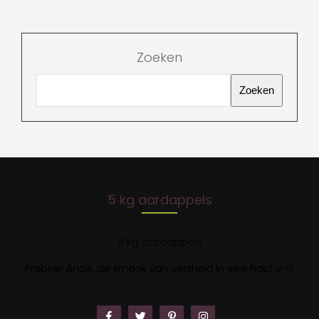
Zoeken
Zoeken
5 kg aardappels
5 kg aardappels
Probeer Anaïs, de smaak van versheid in elke hap!
🌿🥔