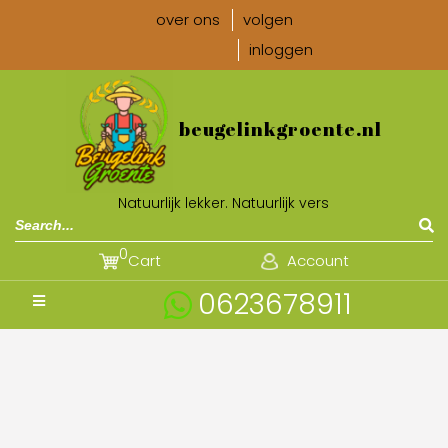
over ons
volgen
inloggen
beugelinkgroente.nl
Natuurlijk lekker. Natuurlijk vers
0
Cart
Account
0623678911