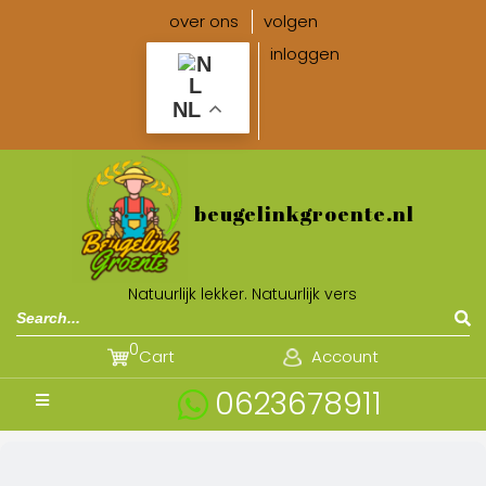
over ons
volgen
inloggen
NL
beugelinkgroente.nl
Natuurlijk lekker. Natuurlijk vers
0
Cart
Account
0623678911