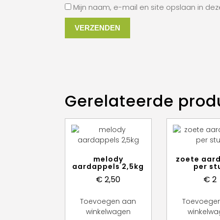
Mijn naam, e-mail en site opslaan in de
Gerelateerde prod
melody
zoete aar
aardappels 2,5kg
per st
€
2,50
€
2
Toevoegen aan
Toevoege
winkelwagen
winkelw