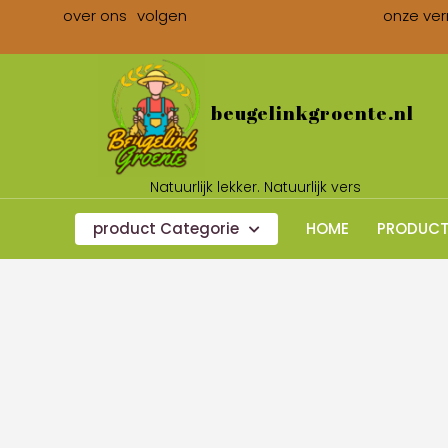
over ons
volgen
onze ver
beugelinkgroente.nl
Natuurlijk lekker. Natuurlijk vers
product Categorie
HOME
PRODUCT