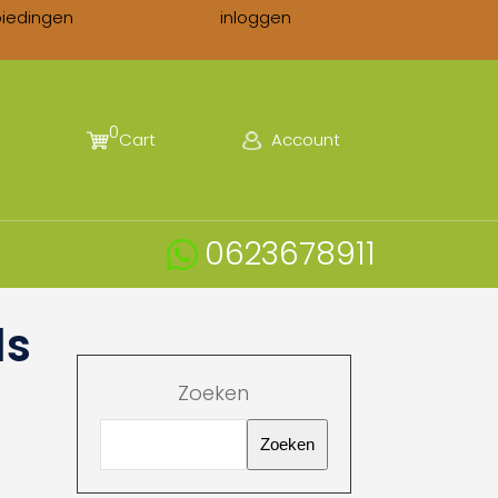
biedingen
inloggen
0
Cart
Account
0623678911
ls
Zoeken
Zoeken