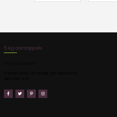
5 kg aardappels
5 kg aardappels
Probeer Anaïs, de smaak van versheid in
elke hap!
🌿🥔