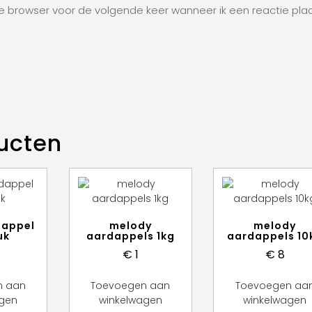
ze browser voor de volgende keer wanneer ik een reactie plaa
ucten
dappel
melody
melody
uk
aardappels 1kg
aardappels 10
€
1
€
8
n aan
Toevoegen aan
Toevoegen aa
agen
winkelwagen
winkelwagen