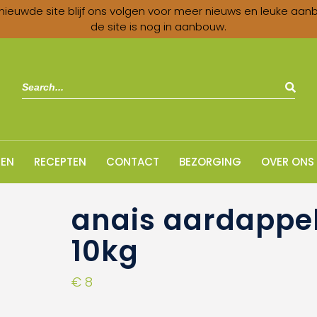
nieuwde site blijf ons volgen voor meer nieuws en leuke aan
de site is nog in aanbouw.
EN
RECEPTEN
CONTACT
BEZORGING
OVER ONS
anais aardappe
10kg
€
8