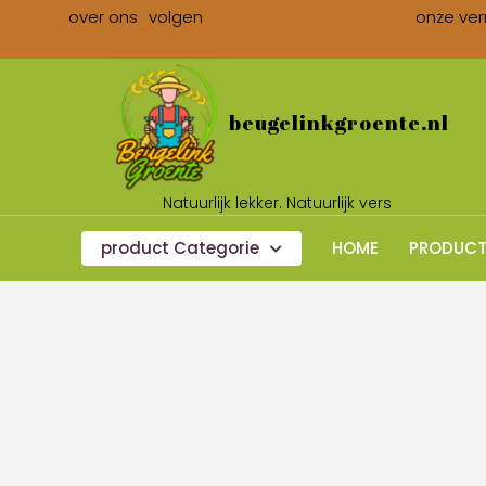
over ons
volgen
onze ver
beugelinkgroente.nl
Natuurlijk lekker. Natuurlijk vers
product Categorie
HOME
PRODUCT