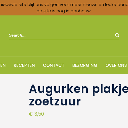
nieuwde site blijf ons volgen voor meer nieuws en leuke aan
de site is nog in aanbouw.
EN
RECEPTEN
CONTACT
BEZORGING
OVER ONS
Augurken plakj
zoetzuur
€
3,50