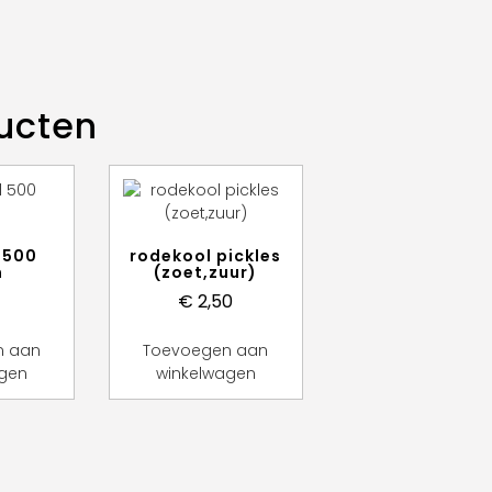
ucten
 500
rodekool pickles
m
(zoet,zuur)
€
2,50
n aan
Toevoegen aan
agen
winkelwagen