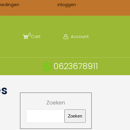
biedingen
inloggen
0
Cart
Account
0623678911
es
Zoeken
Zoeken