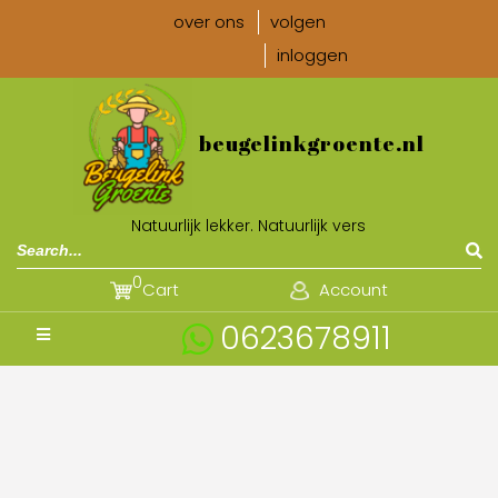
over ons
volgen
inloggen
beugelinkgroente.nl
Natuurlijk lekker. Natuurlijk vers
0
Cart
Account
0623678911