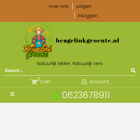
over ons
volgen
inloggen
beugelinkgroente.nl
Natuurlijk lekker. Natuurlijk vers
0
Cart
Account
0623678911