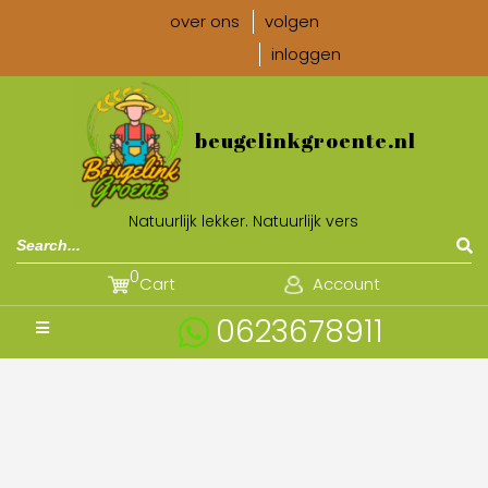
over ons
volgen
inloggen
beugelinkgroente.nl
Natuurlijk lekker. Natuurlijk vers
0
Cart
Account
0623678911