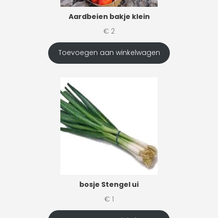
Aardbeien bakje klein
€
2
Toevoegen aan winkelwagen
bosje Stengel ui
€
1