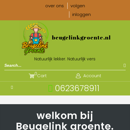
over ons
volgen
inloggen
beugelinkgroente.nl
Natuurlijk lekker. Natuurlijk vers
0
Cart
Account
0623678911
welkom bij
Beugelink groente.