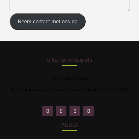
Neem contact met ons op
5 kg aardappels
5 kg aardappels
Probeer Anaïs, de smaak van versheid in elke hap!
🌿🥔
About